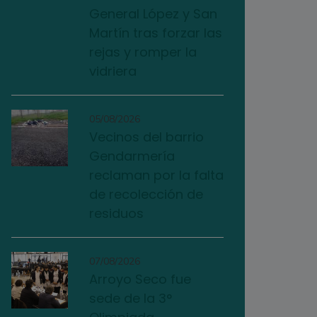
General López y San
Martín tras forzar las
rejas y romper la
vidriera
05/08/2026
Vecinos del barrio
Gendarmería
reclaman por la falta
de recolección de
residuos
07/08/2026
Arroyo Seco fue
sede de la 3°