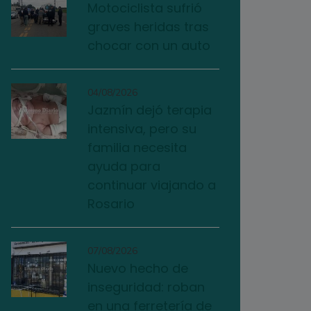
Motociclista sufrió
graves heridas tras
chocar con un auto
04/08/2026
Jazmín dejó terapia
intensiva, pero su
familia necesita
ayuda para
continuar viajando a
Rosario
07/08/2026
Nuevo hecho de
inseguridad: roban
en una ferretería de