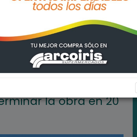
n 20 días
ARROYO SECO
terminar la obra en 20