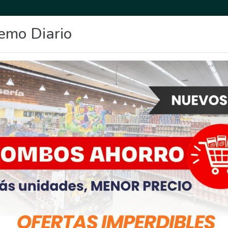
emo Diario
OCIO
DEPORTES
FIGHIERA
GENERAL LAGOS
POLICIALES
RE