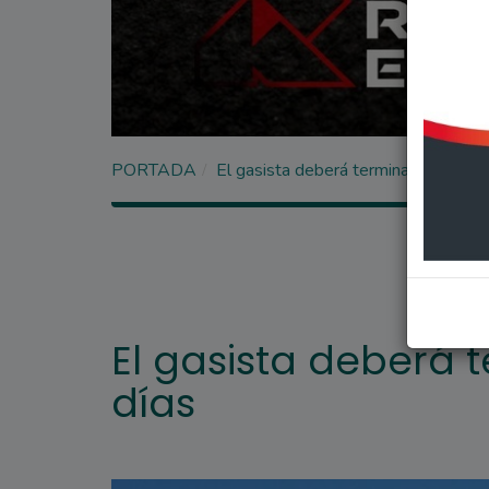
PORTADA
El gasista deberá terminar la obra e
El gasista deberá 
días