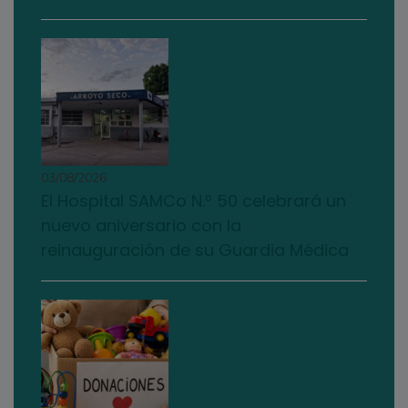
03/08/2026
El Hospital SAMCo N.º 50 celebrará un
nuevo aniversario con la
reinauguración de su Guardia Médica