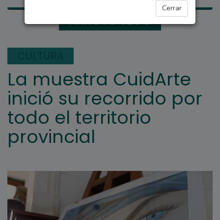
Cerrar
ARROYO SECO
CULTURA
La muestra CuidArte
inició su recorrido por
todo el territorio
provincial