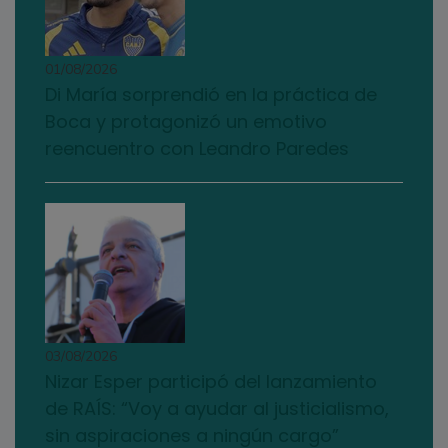
01/08/2026
Di María sorprendió en la práctica de
Boca y protagonizó un emotivo
reencuentro con Leandro Paredes
03/08/2026
Nizar Esper participó del lanzamiento
de RAÍS: “Voy a ayudar al justicialismo,
sin aspiraciones a ningún cargo”