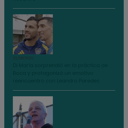
01/08/2026
Di María sorprendió en la práctica de
Boca y protagonizó un emotivo
reencuentro con Leandro Paredes