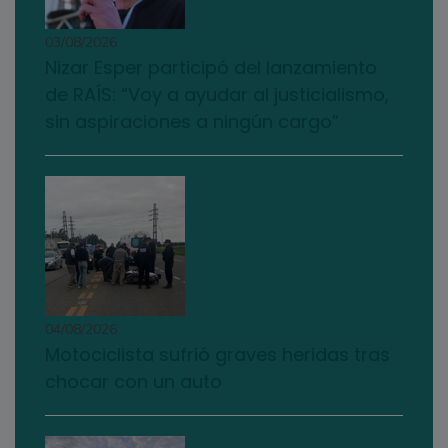
03/08/2026
Nizar Esper participó del lanzamiento
de RAÍS: “Voy a ayudar al justicialismo,
sin aspiraciones a ningún cargo”
04/08/2026
Motociclista sufrió graves heridas tras
chocar con un auto