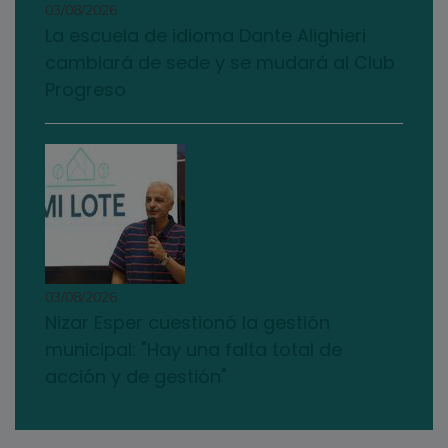
03/08/2026
La escuela de idioma Dante Alighieri
cambiará de sede y se mudará al Club
Progreso
03/08/2026
Nizar Esper cuestionó la gestión
municipal: "Hay una falta total de
acción y de gestión"