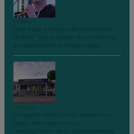
03/08/2026
Nizar Esper participó del lanzamiento
de RAÍS: “Voy a ayudar al justicialismo,
sin aspiraciones a ningún cargo”
03/08/2026
El Hospital SAMCo N.º 50 celebrará un
nuevo aniversario con la
reinauguración de su Guardia Médica