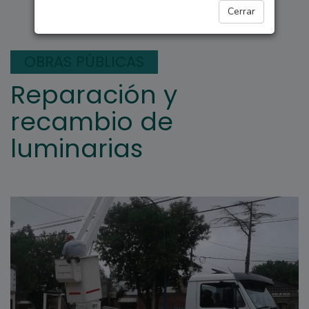
ARROYO SECO
Cerrar
OBRAS PÚBLICAS
Reparación y
recambio de
luminarias