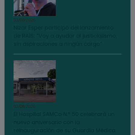
03/08/2026
Nizar Esper participó del lanzamiento
de RAÍS: “Voy a ayudar al justicialismo,
sin aspiraciones a ningún cargo”
03/08/2026
El Hospital SAMCo N.º 50 celebrará un
nuevo aniversario con la
reinauguración de su Guardia Médica