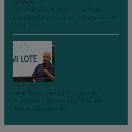
03/08/2026
La escuela de idioma Dante Alighieri
cambiará de sede y se mudará al Club
Progreso
03/08/2026
Nizar Esper cuestionó la gestión
municipal: "Hay una falta total de
acción y de gestión"