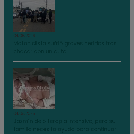
04/08/2026
Motociclista sufrió graves heridas tras
chocar con un auto
04/08/2026
Jazmín dejó terapia intensiva, pero su
familia necesita ayuda para continuar