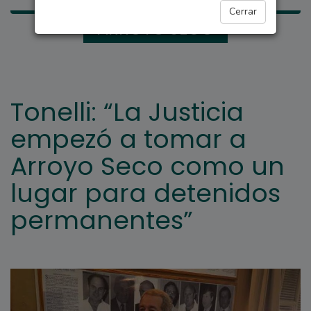
Cerrar
ARROYO SECO
Tonelli: “La Justicia
empezó a tomar a
Arroyo Seco como un
lugar para detenidos
permanentes”