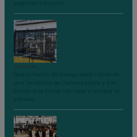
viajando a Rosario
07/08/2026
Nuevo hecho de inseguridad: roban en
una ferretería de General López y San
Martín tras forzar las rejas y romper la
vidriera