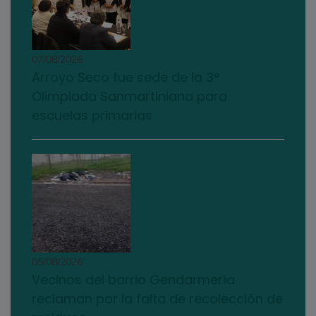
07/08/2026
Arroyo Seco fue sede de la 3°
Olimpiada Sanmartiniana para
escuelas primarias
05/08/2026
Vecinos del barrio Gendarmería
reclaman por la falta de recolección de