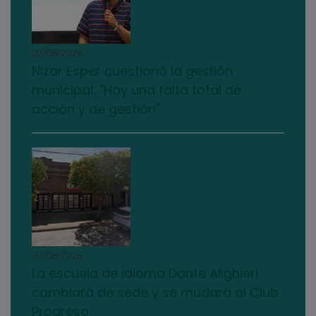
03/08/2026
Nizar Esper cuestionó la gestión
municipal: "Hay una falta total de
acción y de gestión"
03/08/2026
La escuela de idioma Dante Alighieri
cambiará de sede y se mudará al Club
Progreso