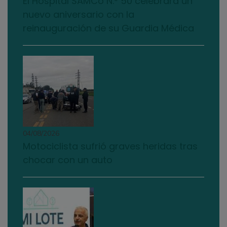
El Hospital SAMCo N.º 50 celebrará un
nuevo aniversario con la
reinauguración de su Guardia Médica
04/08/2026
Motociclista sufrió graves heridas tras
chocar con un auto