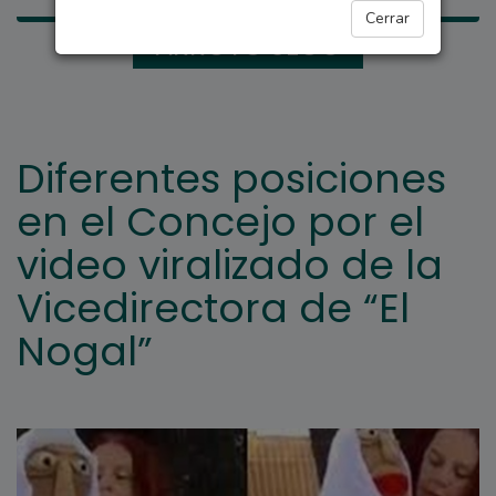
Cerrar
ARROYO SECO
Diferentes posiciones
en el Concejo por el
video viralizado de la
Vicedirectora de “El
Nogal”