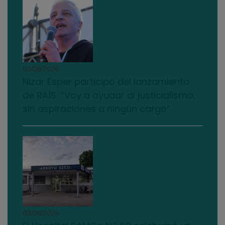
03/08/2026
Nizar Esper participó del lanzamiento
de RAÍS: “Voy a ayudar al justicialismo,
sin aspiraciones a ningún cargo”
03/08/2026