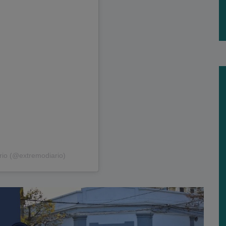
rio (@extremodiario)