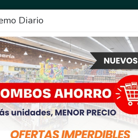
emo Diario
OCIO
DEPORTES
FIGHIERA
GENERAL LAGOS
POLICIALES
RE