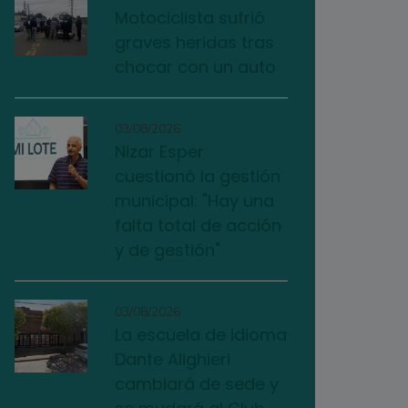
Motociclista sufrió
graves heridas tras
chocar con un auto
03/08/2026
Nizar Esper
cuestionó la gestión
municipal: "Hay una
falta total de acción
y de gestión"
03/08/2026
La escuela de idioma
Dante Alighieri
cambiará de sede y