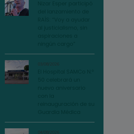
Nizar Esper participó
del lanzamiento de
RAÍS: “Voy a ayudar
al justicialismo, sin
aspiraciones a
ningún cargo”
03/08/2026
El Hospital SAMCo N.º
50 celebrará un
nuevo aniversario
con la
reinauguración de su
Guardia Médica
04/08/2026