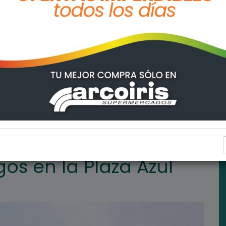
ul
ARROYO SECO
os en la Plaza Azul