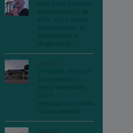
Nizar Esper participó
del lanzamiento de
RAÍS: “Voy a ayudar
al justicialismo, sin
aspiraciones a
ningún cargo”
03/08/2026
El Hospital SAMCo N.º
50 celebrará un
nuevo aniversario
con la
reinauguración de su
Guardia Médica
04/08/2026