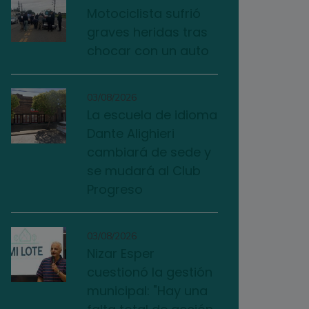
Motociclista sufrió
graves heridas tras
chocar con un auto
03/08/2026
La escuela de idioma
Dante Alighieri
cambiará de sede y
se mudará al Club
Progreso
03/08/2026
Nizar Esper
cuestionó la gestión
municipal: "Hay una