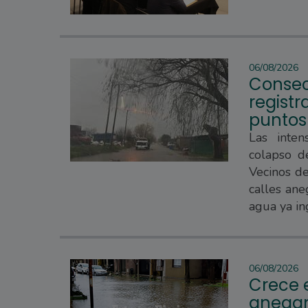
06/08/2026
Consec
regist
puntos
Las inten
colapso d
Vecinos d
calles ane
agua ya in
06/08/2026
Crece e
anegam