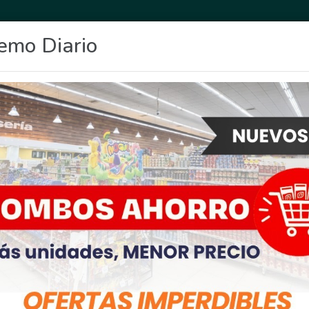
emo Diario
OCIO
DEPORTES
FIGHIERA
GENERAL LAGOS
POLICIALES
RE