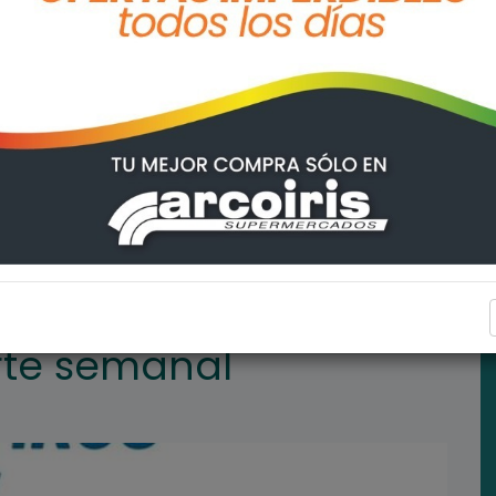
ARROYO SECO
rte semanal