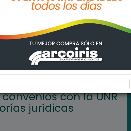
UNR que permitirá asesorías jurídicas gratuitas
ARROYO SECO
 convenios con la UNR
rías jurídicas