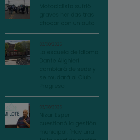
Motociclista sufrió
graves heridas tras
chocar con un auto
03/08/2026
La escuela de idioma
Dante Alighieri
cambiará de sede y
se mudará al Club
Progreso
03/08/2026
Nizar Esper
cuestionó la gestión
municipal: "Hay una