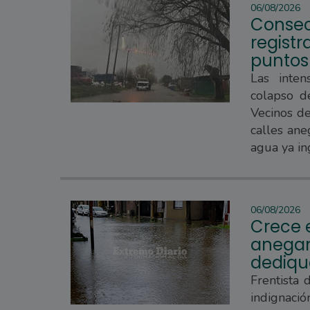
06/08/2026
Consec
regist
puntos
Las inten
colapso d
Vecinos d
calles ane
agua ya in
06/08/2026
Crece e
anegam
dedique
Frentista 
indignaci