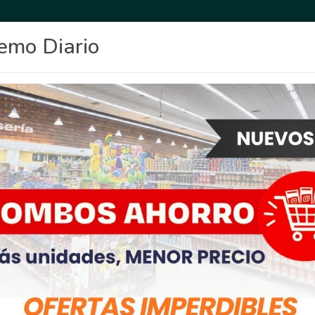
emo Diario
OCIO
DEPORTES
FIGHIERA
GENERAL LAGOS
POLICIALES
RE