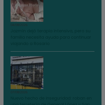
04/08/2026
Jazmín dejó terapia intensiva, pero su
familia necesita ayuda para continuar
viajando a Rosario
07/08/2026
Nuevo hecho de inseguridad: roban en
una ferretería de General López y San