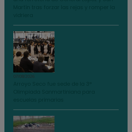
Martín tras forzar las rejas y romper la
vidriera
07/08/2026
Arroyo Seco fue sede de la 3°
Olimpiada Sanmartiniana para
escuelas primarias