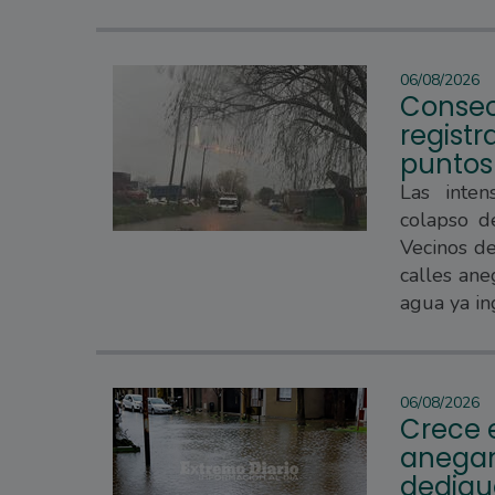
06/08/2026
Consec
regist
puntos
Las inten
colapso d
Vecinos d
calles ane
agua ya in
06/08/2026
Crece e
anegam
dedique