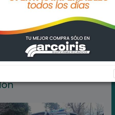
ARROYO SECO
lón