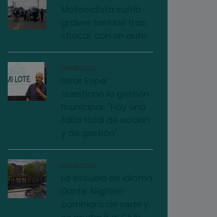
Motociclista sufrió
graves heridas tras
chocar con un auto
03/08/2026
Nizar Esper
cuestionó la gestión
municipal: "Hay una
falta total de acción
y de gestión"
03/08/2026
La escuela de idioma
Dante Alighieri
cambiará de sede y