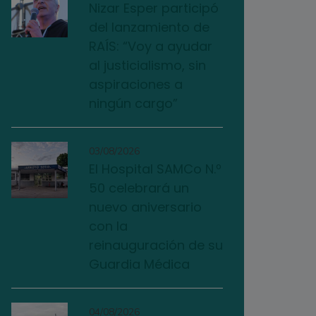
Nizar Esper participó
del lanzamiento de
RAÍS: “Voy a ayudar
al justicialismo, sin
aspiraciones a
ningún cargo”
03/08/2026
El Hospital SAMCo N.º
50 celebrará un
nuevo aniversario
con la
reinauguración de su
Guardia Médica
04/08/2026