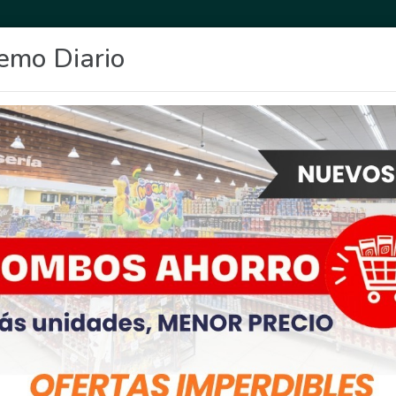
emo Diario
OCIO
DEPORTES
FIGHIERA
GENERAL LAGOS
POLICIALES
RE