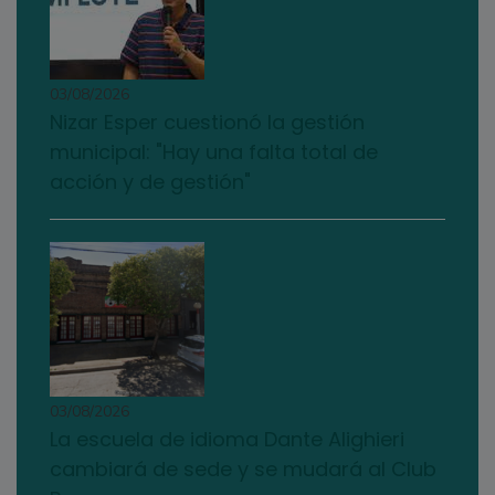
03/08/2026
Nizar Esper cuestionó la gestión
municipal: "Hay una falta total de
acción y de gestión"
03/08/2026
La escuela de idioma Dante Alighieri
cambiará de sede y se mudará al Club