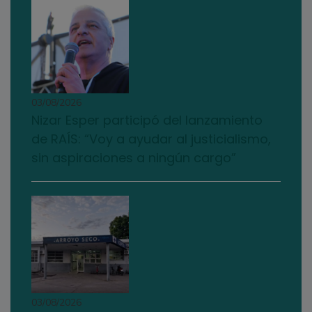
03/08/2026
Nizar Esper participó del lanzamiento
de RAÍS: “Voy a ayudar al justicialismo,
sin aspiraciones a ningún cargo”
03/08/2026