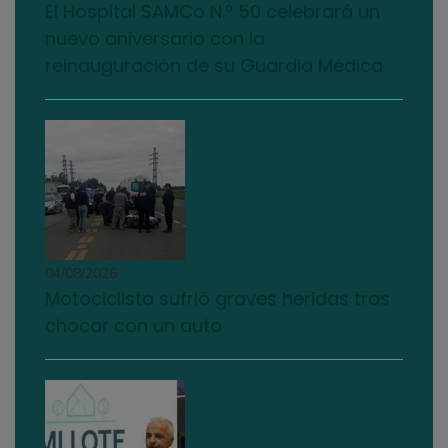
El Hospital SAMCo N.º 50 celebrará un
nuevo aniversario con la
reinauguración de su Guardia Médica
04/08/2026
Motociclista sufrió graves heridas tras
chocar con un auto