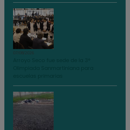
07/08/2026
Arroyo Seco fue sede de la 3°
Olimpiada Sanmartiniana para
escuelas primarias