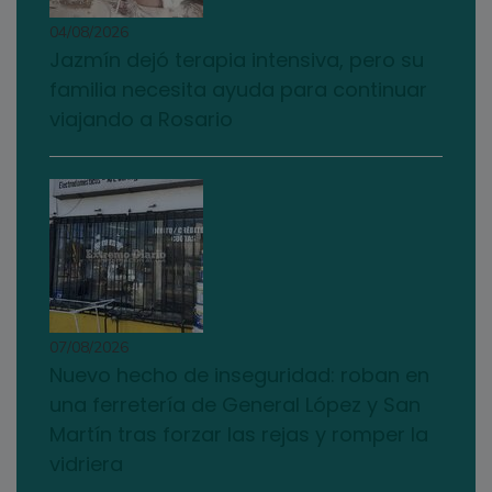
04/08/2026
Jazmín dejó terapia intensiva, pero su
familia necesita ayuda para continuar
viajando a Rosario
07/08/2026
Nuevo hecho de inseguridad: roban en
una ferretería de General López y San
Martín tras forzar las rejas y romper la
vidriera