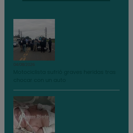
04/08/2026
Motociclista sufrió graves heridas tras
chocar con un auto