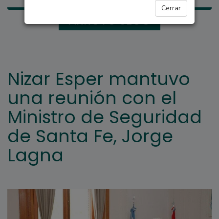
Cerrar
ARROYO SECO
Nizar Esper mantuvo
una reunión con el
Ministro de Seguridad
de Santa Fe, Jorge
Lagna