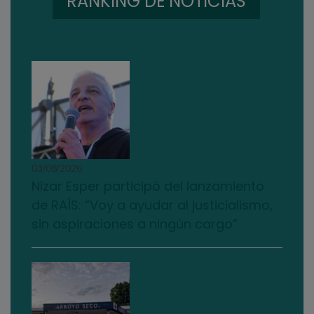
RANKING DE NOTICIAS
03/08/2026
Nizar Esper participó del lanzamiento
de RAÍS: “Voy a ayudar al justicialismo,
sin aspiraciones a ningún cargo”