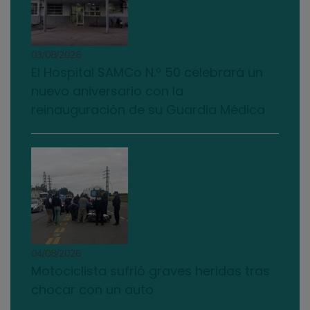
03/08/2026
El Hospital SAMCo N.º 50 celebrará un
nuevo aniversario con la
reinauguración de su Guardia Médica
04/08/2026
Motociclista sufrió graves heridas tras
chocar con un auto