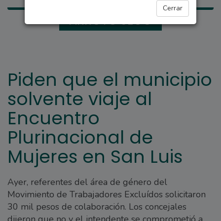
Cerrar
ARROYO SECO
Piden que el municipio
solvente viaje al
Encuentro
Plurinacional de
Mujeres en San Luis
Ayer, referentes del área de género del
Movimiento de Trabajadores Excluídos solicitaron
30 mil pesos de colaboración. Los concejales
dijeron que no y el intendente se comprometió a