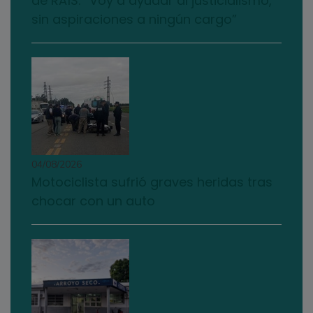
de RAÍS: “Voy a ayudar al justicialismo,
sin aspiraciones a ningún cargo”
04/08/2026
Motociclista sufrió graves heridas tras
chocar con un auto