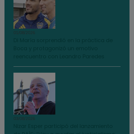
01/08/2026
Di María sorprendió en la práctica de
Boca y protagonizó un emotivo
reencuentro con Leandro Paredes
03/08/2026
Nizar Esper participó del lanzamiento