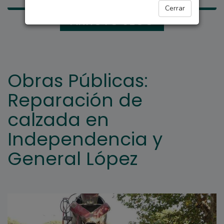
Cerrar
ARROYO SECO
Obras Públicas:
Reparación de
calzada en
Independencia y
General López