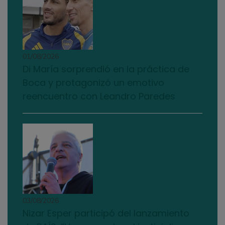
01/08/2026
Di María sorprendió en la práctica de
Boca y protagonizó un emotivo
reencuentro con Leandro Paredes
03/08/2026
Nizar Esper participó del lanzamiento