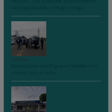
de RAÍS: “Voy a ayudar al justicialismo,
sin aspiraciones a ningún cargo”
04/08/2026
Motociclista sufrió graves heridas tras
chocar con un auto