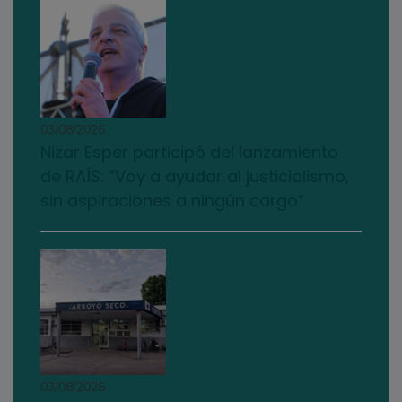
03/08/2026
Nizar Esper participó del lanzamiento
de RAÍS: “Voy a ayudar al justicialismo,
sin aspiraciones a ningún cargo”
03/08/2026