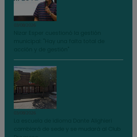
03/08/2026
Nizar Esper cuestionó la gestión
municipal: "Hay una falta total de
acción y de gestión"
03/08/2026
La escuela de idioma Dante Alighieri
cambiará de sede y se mudará al Club