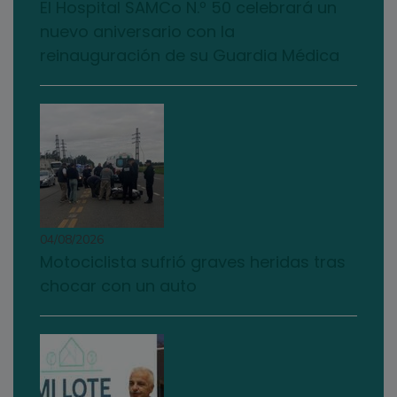
El Hospital SAMCo N.º 50 celebrará un
nuevo aniversario con la
reinauguración de su Guardia Médica
04/08/2026
Motociclista sufrió graves heridas tras
chocar con un auto