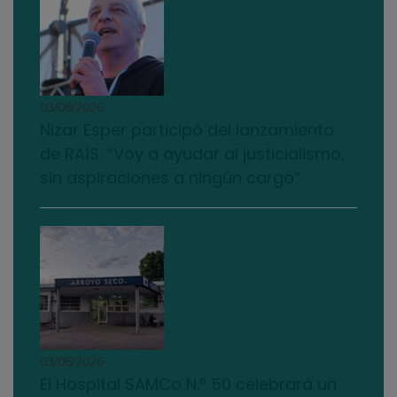
03/08/2026
Nizar Esper participó del lanzamiento
de RAÍS: “Voy a ayudar al justicialismo,
sin aspiraciones a ningún cargo”
03/08/2026
El Hospital SAMCo N.º 50 celebrará un