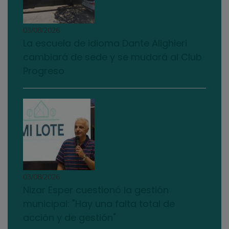
03/08/2026
La escuela de idioma Dante Alighieri
cambiará de sede y se mudará al Club
Progreso
03/08/2026
Nizar Esper cuestionó la gestión
municipal: "Hay una falta total de
acción y de gestión"