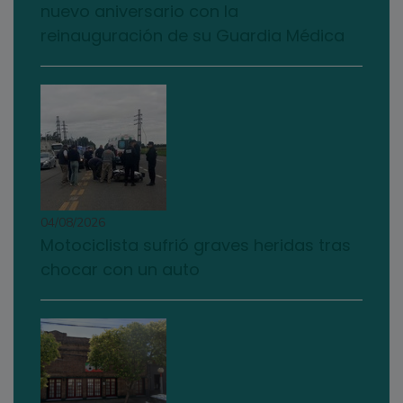
nuevo aniversario con la
reinauguración de su Guardia Médica
04/08/2026
Motociclista sufrió graves heridas tras
chocar con un auto