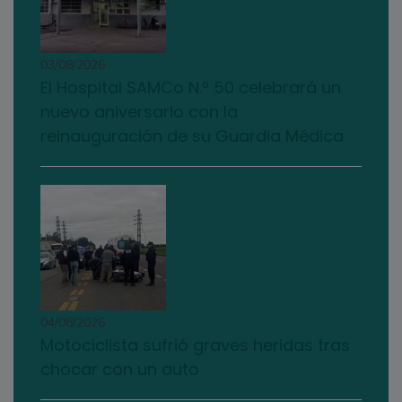
03/08/2026
El Hospital SAMCo N.º 50 celebrará un
nuevo aniversario con la
reinauguración de su Guardia Médica
04/08/2026
Motociclista sufrió graves heridas tras
chocar con un auto