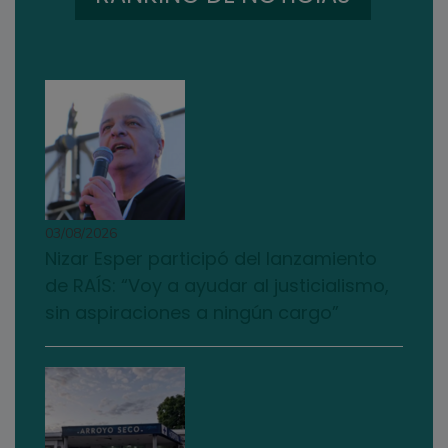
03/08/2026
Nizar Esper participó del lanzamiento
de RAÍS: “Voy a ayudar al justicialismo,
sin aspiraciones a ningún cargo”