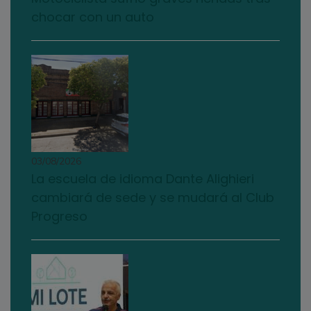
chocar con un auto
03/08/2026
La escuela de idioma Dante Alighieri
cambiará de sede y se mudará al Club
Progreso