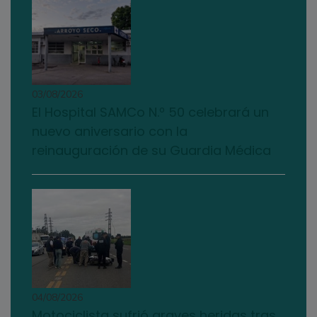
03/08/2026
El Hospital SAMCo N.º 50 celebrará un
nuevo aniversario con la
reinauguración de su Guardia Médica
04/08/2026
Motociclista sufrió graves heridas tras