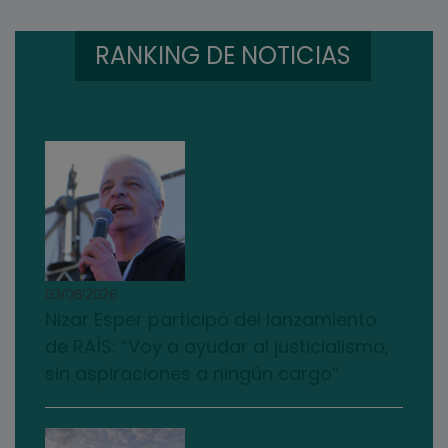
RANKING DE NOTICIAS
03/08/2026
Nizar Esper participó del lanzamiento
de RAÍS: “Voy a ayudar al justicialismo,
sin aspiraciones a ningún cargo”