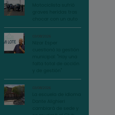
Motociclista sufrió
graves heridas tras
chocar con un auto
03/08/2026
Nizar Esper
cuestionó la gestión
municipal: "Hay una
falta total de acción
y de gestión"
03/08/2026
La escuela de idioma
Dante Alighieri
cambiará de sede y