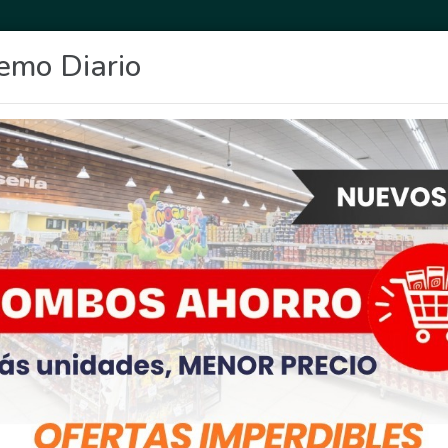
emo Diario
OCIO
DEPORTES
FIGHIERA
GENERAL LAGOS
POLICIALES
RE