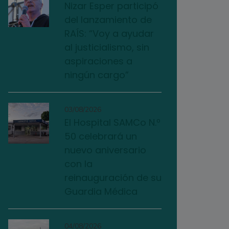
Nizar Esper participó
del lanzamiento de
RAÍS: “Voy a ayudar
al justicialismo, sin
aspiraciones a
ningún cargo”
03/08/2026
El Hospital SAMCo N.º
50 celebrará un
nuevo aniversario
con la
reinauguración de su
Guardia Médica
04/08/2026