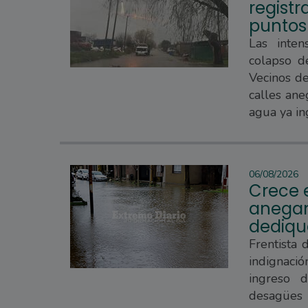
regist
puntos
Las inten
colapso d
Vecinos d
calles ane
agua ya in
06/08/2026
Crece e
anegam
dedique
Frentista 
indignaci
ingreso 
desagües 