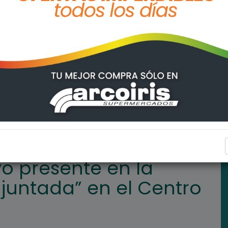
 peña folklórica “La juntada” en el Centro de Jubilados
ARROYO SECO
vo presente en la
 juntada” en el Centro