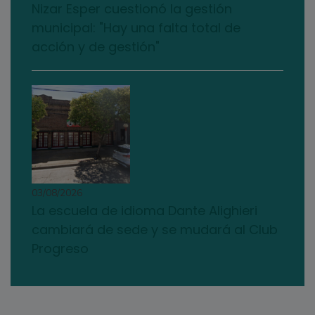
Nizar Esper cuestionó la gestión
municipal: "Hay una falta total de
acción y de gestión"
03/08/2026
La escuela de idioma Dante Alighieri
cambiará de sede y se mudará al Club
Progreso