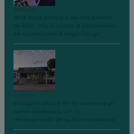
03/08/2026
Nizar Esper participó del lanzamiento
de RAÍS: “Voy a ayudar al justicialismo,
sin aspiraciones a ningún cargo”
03/08/2026
El Hospital SAMCo N.º 50 celebrará un
nuevo aniversario con la
reinauguración de su Guardia Médica