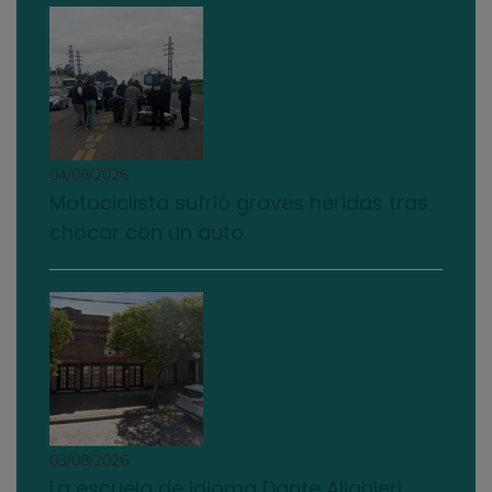
04/08/2026
Motociclista sufrió graves heridas tras
chocar con un auto
03/08/2026
La escuela de idioma Dante Alighieri