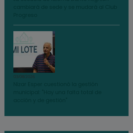
cambiará de sede y se mudará al Club
Progreso
03/08/2026
Nizar Esper cuestionó la gestión
municipal: "Hay una falta total de
acción y de gestión"