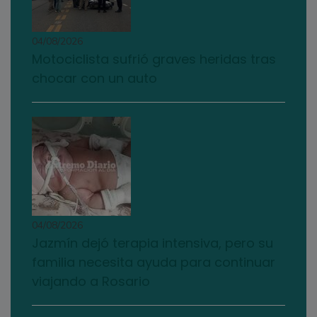
04/08/2026
Motociclista sufrió graves heridas tras
chocar con un auto
04/08/2026
Jazmín dejó terapia intensiva, pero su
familia necesita ayuda para continuar
viajando a Rosario