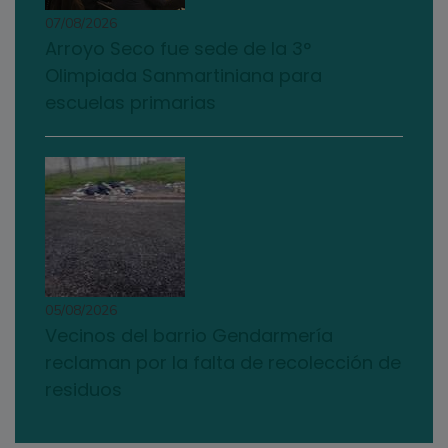
07/08/2026
Arroyo Seco fue sede de la 3°
Olimpiada Sanmartiniana para
escuelas primarias
05/08/2026
Vecinos del barrio Gendarmería
reclaman por la falta de recolección de
residuos