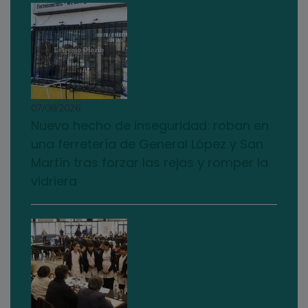
07/08/2026
Nuevo hecho de inseguridad: roban en
una ferretería de General López y San
Martín tras forzar las rejas y romper la
vidriera