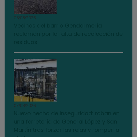
05/08/2026
Vecinos del barrio Gendarmería
reclaman por la falta de recolección de
residuos
07/08/2026
Nuevo hecho de inseguridad: roban en
una ferretería de General López y San
Martín tras forzar las rejas y romper la