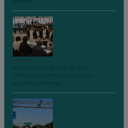
vidriera
07/08/2026
Arroyo Seco fue sede de la 3°
Olimpiada Sanmartiniana para
escuelas primarias