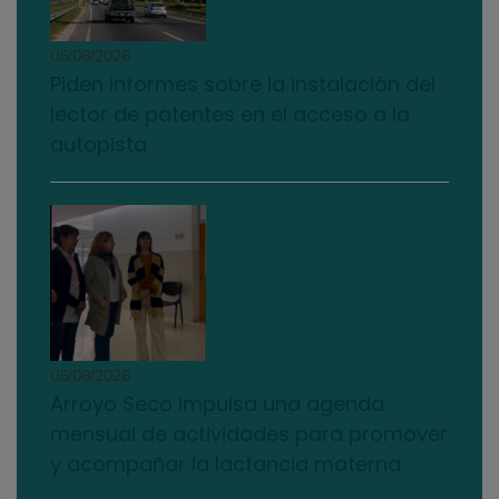
05/08/2026
Piden informes sobre la instalación del
lector de patentes en el acceso a la
autopista
05/08/2026
Arroyo Seco impulsa una agenda
mensual de actividades para promover
y acompañar la lactancia materna