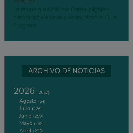
03/08/2026
La escuela de idioma Dante Alighieri
cambiará de sede y se mudará al Club
Progreso
ARCHIVO DE NOTICIAS
2026
(2027)
Agosto
(54)
Julio
(226)
Junio
(259)
Mayo
(242)
Abril
(295)