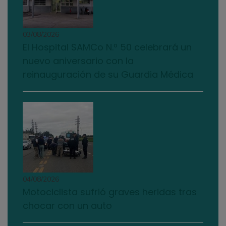
03/08/2026
El Hospital SAMCo N.º 50 celebrará un
nuevo aniversario con la
reinauguración de su Guardia Médica
04/08/2026
Motociclista sufrió graves heridas tras
chocar con un auto