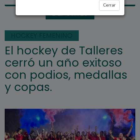
Cerrar
DEPORTES
HOCKEY FEMENINO
El hockey de Talleres
cerró un año exitoso
con podios, medallas
y copas.