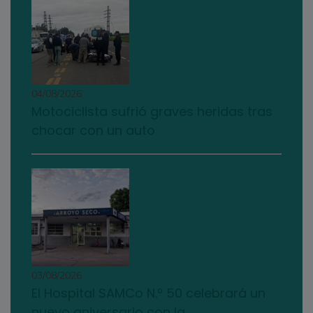
04/08/2026
Motociclista sufrió graves heridas tras
chocar con un auto
03/08/2026
El Hospital SAMCo N.º 50 celebrará un
nuevo aniversario con la