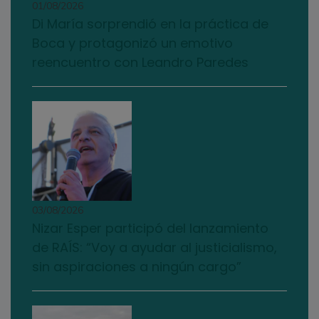
01/08/2026
Di María sorprendió en la práctica de
Boca y protagonizó un emotivo
reencuentro con Leandro Paredes
03/08/2026
Nizar Esper participó del lanzamiento
de RAÍS: “Voy a ayudar al justicialismo,
sin aspiraciones a ningún cargo”