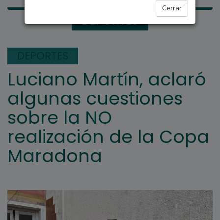
Cerrar
DEPORTES
DEPORTES
Luciano Martín, aclaró
algunas cuestiones
sobre la NO
realización de la Copa
Maradona