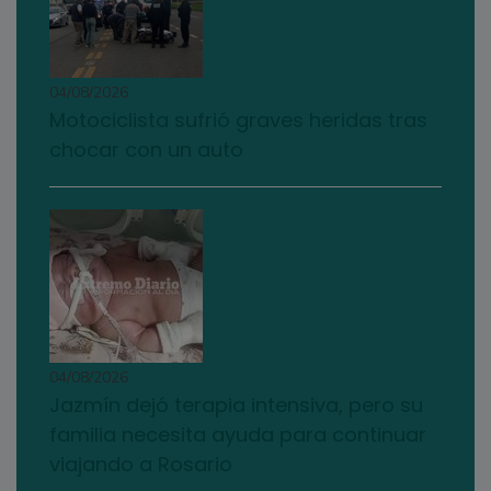
04/08/2026
Motociclista sufrió graves heridas tras
chocar con un auto
04/08/2026
Jazmín dejó terapia intensiva, pero su
familia necesita ayuda para continuar
viajando a Rosario