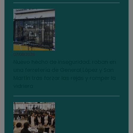
07/08/2026
Nuevo hecho de inseguridad: roban en
una ferretería de General López y San
Martín tras forzar las rejas y romper la
vidriera