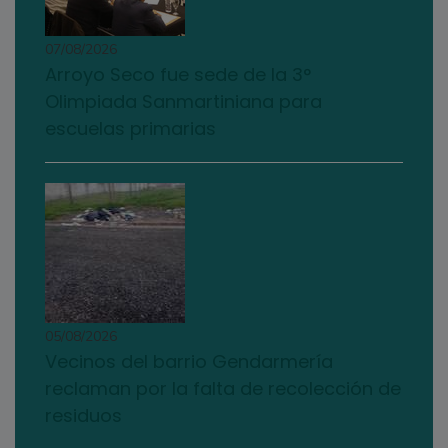
07/08/2026
Arroyo Seco fue sede de la 3°
Olimpiada Sanmartiniana para
escuelas primarias
05/08/2026
Vecinos del barrio Gendarmería
reclaman por la falta de recolección de
residuos