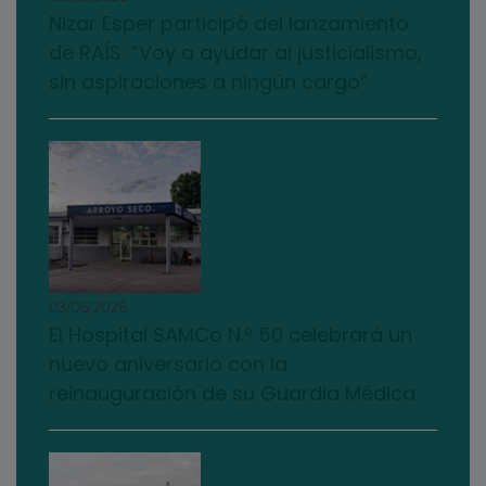
Nizar Esper participó del lanzamiento
de RAÍS: “Voy a ayudar al justicialismo,
sin aspiraciones a ningún cargo”
03/08/2026
El Hospital SAMCo N.º 50 celebrará un
nuevo aniversario con la
reinauguración de su Guardia Médica