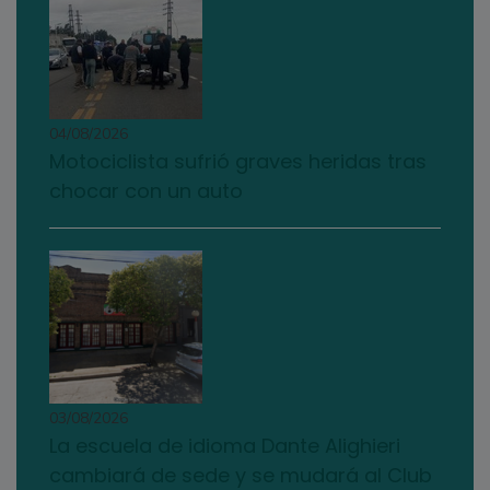
04/08/2026
Motociclista sufrió graves heridas tras
chocar con un auto
03/08/2026
La escuela de idioma Dante Alighieri
cambiará de sede y se mudará al Club