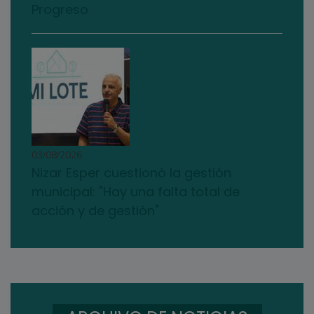
Progreso
03/08/2026
Nizar Esper cuestionó la gestión
municipal: "Hay una falta total de
acción y de gestión"