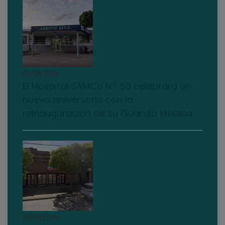
03/08/2026
El Hospital SAMCo N.º 50 celebrará un
nuevo aniversario con la
reinauguración de su Guardia Médica
03/08/2026