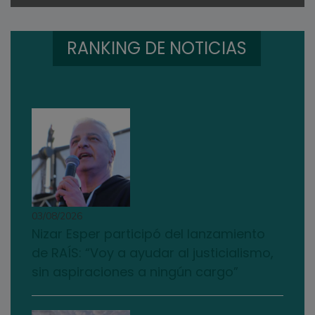
RANKING DE NOTICIAS
03/08/2026
Nizar Esper participó del lanzamiento
de RAÍS: “Voy a ayudar al justicialismo,
sin aspiraciones a ningún cargo”