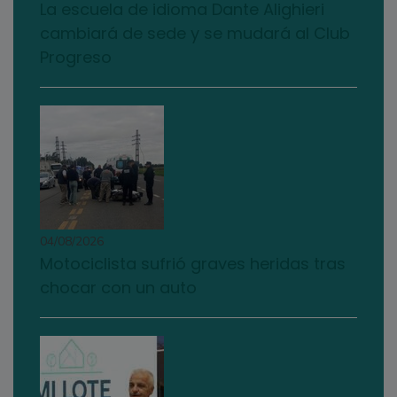
La escuela de idioma Dante Alighieri
cambiará de sede y se mudará al Club
Progreso
04/08/2026
Motociclista sufrió graves heridas tras
chocar con un auto