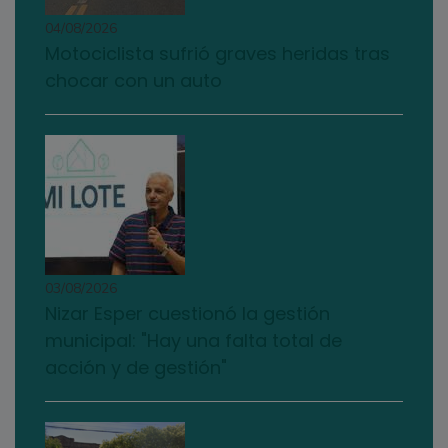
04/08/2026
Motociclista sufrió graves heridas tras
chocar con un auto
03/08/2026
Nizar Esper cuestionó la gestión
municipal: "Hay una falta total de
acción y de gestión"