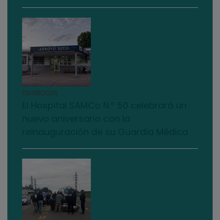
03/08/2026
El Hospital SAMCo N.º 50 celebrará un
nuevo aniversario con la
reinauguración de su Guardia Médica