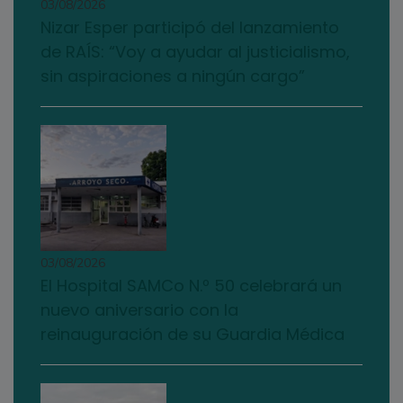
03/08/2026
Nizar Esper participó del lanzamiento
de RAÍS: “Voy a ayudar al justicialismo,
sin aspiraciones a ningún cargo”
03/08/2026
El Hospital SAMCo N.º 50 celebrará un
nuevo aniversario con la
reinauguración de su Guardia Médica