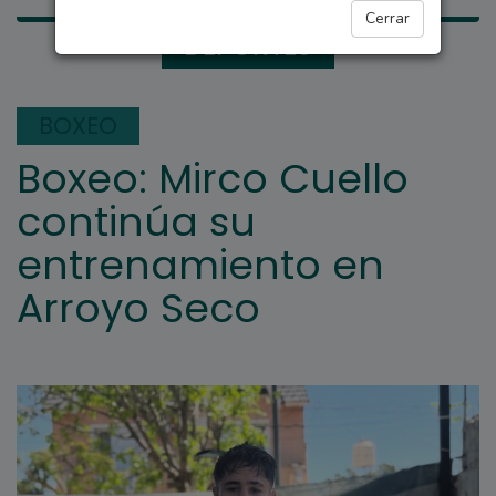
Cerrar
DEPORTES
BOXEO
Boxeo: Mirco Cuello
continúa su
entrenamiento en
Arroyo Seco