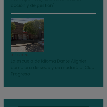
acción y de gestión"
03/08/2026
La escuela de idioma Dante Alighieri
cambiará de sede y se mudará al Club
Progreso