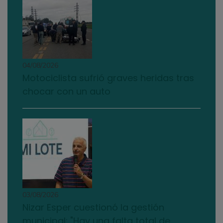
04/08/2026
Motociclista sufrió graves heridas tras
chocar con un auto
03/08/2026
Nizar Esper cuestionó la gestión
municipal: "Hay una falta total de