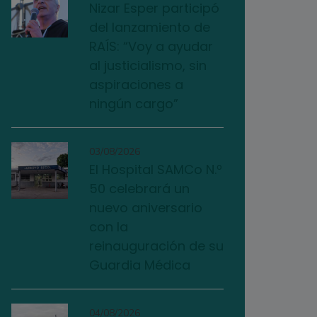
Nizar Esper participó
del lanzamiento de
RAÍS: “Voy a ayudar
al justicialismo, sin
aspiraciones a
ningún cargo”
03/08/2026
El Hospital SAMCo N.º
50 celebrará un
nuevo aniversario
con la
reinauguración de su
Guardia Médica
04/08/2026