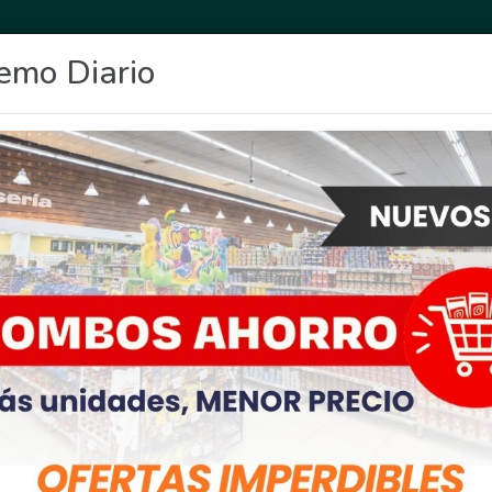
emo Diario
OCIO
DEPORTES
FIGHIERA
GENERAL LAGOS
POLICIALES
RE