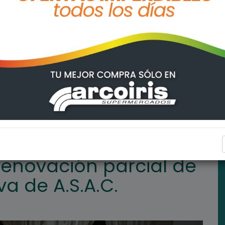
 de la Comisión Directiva de A.S.A.C.
DEPORTES
renovación parcial de
va de A.S.A.C.