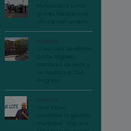
Motociclista sufrió
graves heridas tras
chocar con un auto
03/08/2026
La escuela de idioma
Dante Alighieri
cambiará de sede y
se mudará al Club
Progreso
03/08/2026
Nizar Esper
cuestionó la gestión
municipal: "Hay una