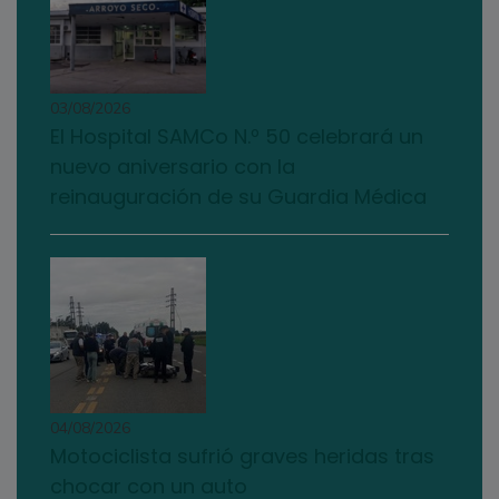
03/08/2026
El Hospital SAMCo N.º 50 celebrará un
nuevo aniversario con la
reinauguración de su Guardia Médica
04/08/2026
Motociclista sufrió graves heridas tras
chocar con un auto