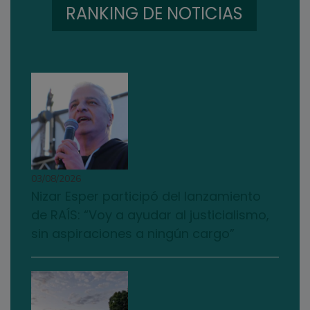
RANKING DE NOTICIAS
03/08/2026
Nizar Esper participó del lanzamiento
de RAÍS: “Voy a ayudar al justicialismo,
sin aspiraciones a ningún cargo”