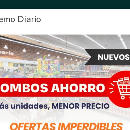
emo Diario
OCIO
DEPORTES
FIGHIERA
GENERAL LAGOS
POLICIALES
RE