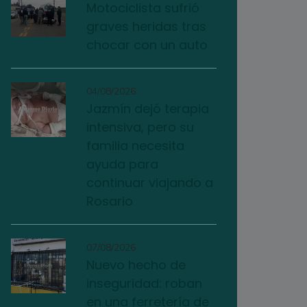
Motociclista sufrió
graves heridas tras
chocar con un auto
04/08/2026
Jazmín dejó terapia
intensiva, pero su
familia necesita
ayuda para
continuar viajando a
Rosario
07/08/2026
Nuevo hecho de
inseguridad: roban
en una ferretería de