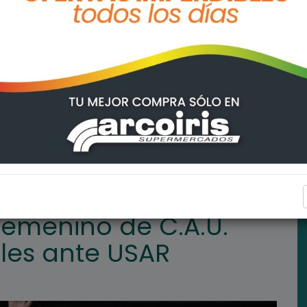
A.U. juega por Semifinales ante USAR
DEPORTES
 Femenino de C.A.U.
les ante USAR