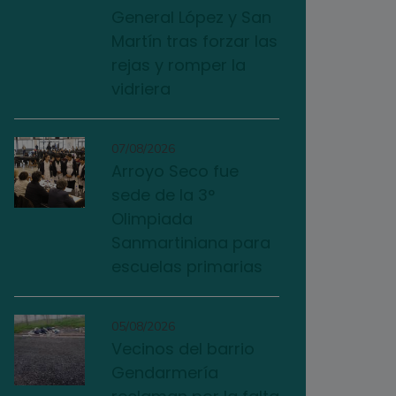
General López y San
Martín tras forzar las
rejas y romper la
vidriera
07/08/2026
Arroyo Seco fue
sede de la 3°
Olimpiada
Sanmartiniana para
escuelas primarias
05/08/2026
Vecinos del barrio
Gendarmería