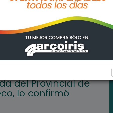
ial de Pesca en Arroyo Seco, lo confirmó Mauricio Bachieca
DEPORTES
ada del Provincial de
co, lo confirmó