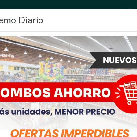
Vier
emo Diario
OCIO
DEPORTES
FIGHIERA
GENERAL LAGOS
POLICIALES
RE