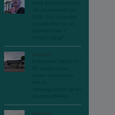
Nizar Esper participó
del lanzamiento de
RAÍS: “Voy a ayudar
al justicialismo, sin
aspiraciones a
ningún cargo”
03/08/2026
El Hospital SAMCo N.º
50 celebrará un
nuevo aniversario
con la
reinauguración de su
Guardia Médica
04/08/2026