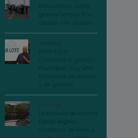
Motociclista sufrió
graves heridas tras
chocar con un auto
03/08/2026
Nizar Esper
cuestionó la gestión
municipal: "Hay una
falta total de acción
y de gestión"
03/08/2026
La escuela de idioma
Dante Alighieri
cambiará de sede y