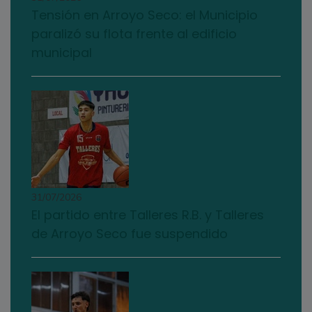
Tensión en Arroyo Seco: el Municipio
paralizó su flota frente al edificio
municipal
31/07/2026
El partido entre Talleres R.B. y Talleres
de Arroyo Seco fue suspendido