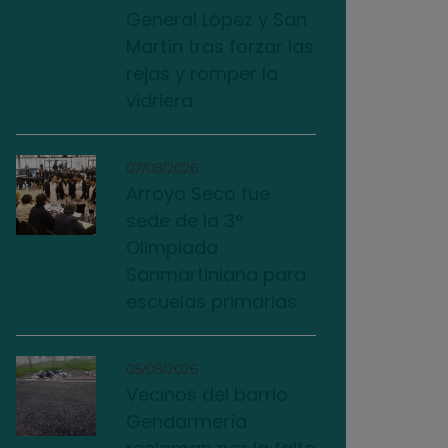
General López y San
Martín tras forzar las
rejas y romper la
vidriera
07/08/2026
Arroyo Seco fue
sede de la 3°
Olimpiada
Sanmartiniana para
escuelas primarias
05/08/2026
Vecinos del barrio
Gendarmería