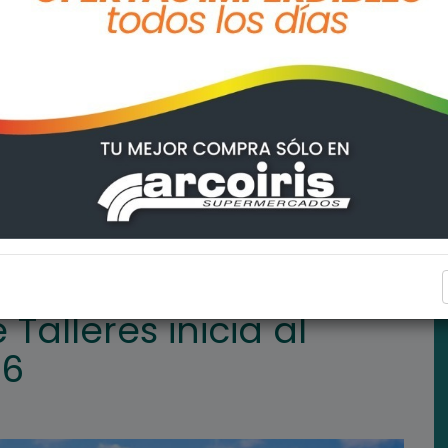
a al pretemporada 2026
DEPORTES
 Talleres inicia al
26