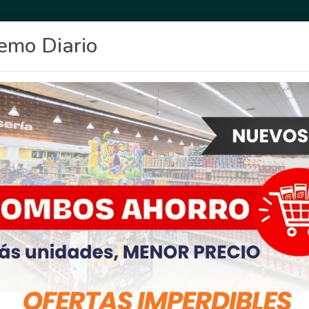
emo Diario
OCIO
DEPORTES
FIGHIERA
GENERAL LAGOS
POLICIALES
RE