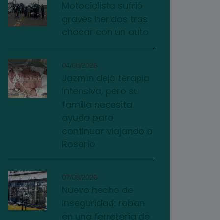
Motociclista sufrió
graves heridas tras
chocar con un auto
04/08/2026
Jazmín dejó terapia
intensiva, pero su
familia necesita
ayuda para
continuar viajando a
Rosario
07/08/2026
Nuevo hecho de
inseguridad: roban
en una ferretería de