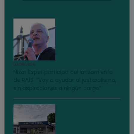
03/08/2026
Nizar Esper participó del lanzamiento
de RAÍS: “Voy a ayudar al justicialismo,
sin aspiraciones a ningún cargo”