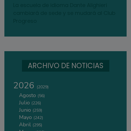
La escuela de idioma Dante Alighieri
cambiará de sede y se mudará al Club
Progreso
ARCHIVO DE NOTICIAS
2026
(2029)
Agosto
(56)
Julio
(226)
Junio
(259)
Mayo
(242)
Abril
(295)