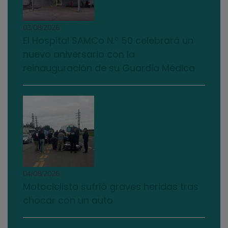
03/08/2026
El Hospital SAMCo N.º 50 celebrará un
nuevo aniversario con la
reinauguración de su Guardia Médica
04/08/2026
Motociclista sufrió graves heridas tras
chocar con un auto