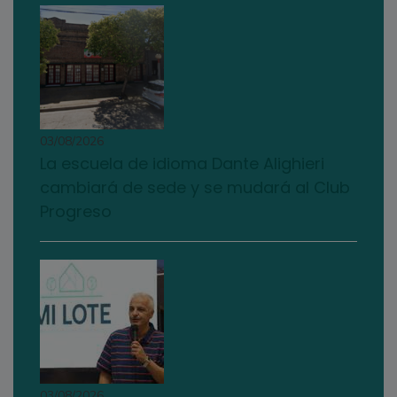
03/08/2026
La escuela de idioma Dante Alighieri
cambiará de sede y se mudará al Club
Progreso
03/08/2026