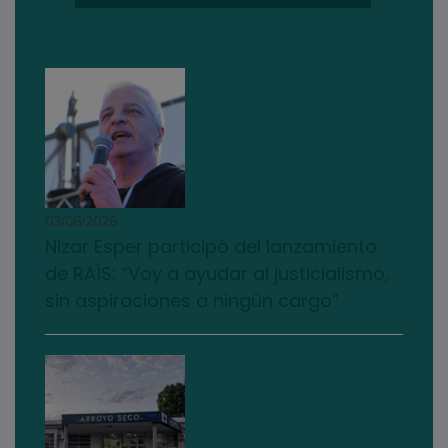
03/08/2026
Nizar Esper participó del lanzamiento
de RAÍS: “Voy a ayudar al justicialismo,
sin aspiraciones a ningún cargo”