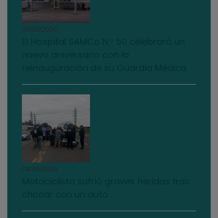
03/08/2026
El Hospital SAMCo N.º 50 celebrará un
nuevo aniversario con la
reinauguración de su Guardia Médica
04/08/2026
Motociclista sufrió graves heridas tras
chocar con un auto