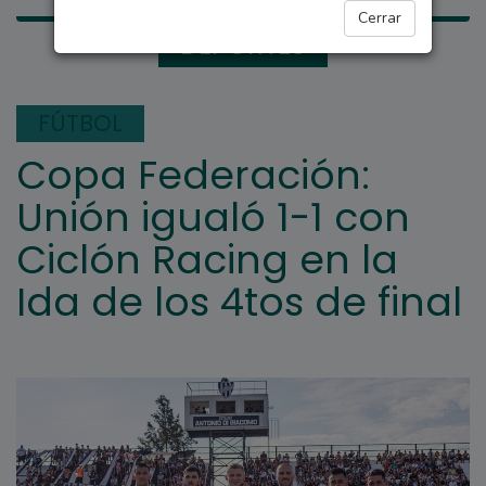
Cerrar
DEPORTES
FÚTBOL
Copa Federación:
Unión igualó 1-1 con
Ciclón Racing en la
Ida de los 4tos de final