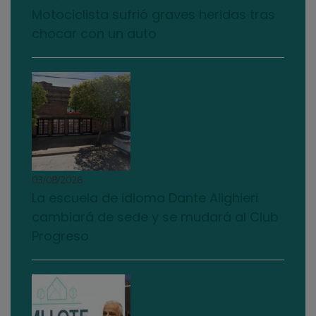
Motociclista sufrió graves heridas tras
chocar con un auto
03/08/2026
La escuela de idioma Dante Alighieri
cambiará de sede y se mudará al Club
Progreso