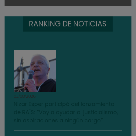
RANKING DE NOTICIAS
03/08/2026
Nizar Esper participó del lanzamiento
de RAÍS: “Voy a ayudar al justicialismo,
sin aspiraciones a ningún cargo”