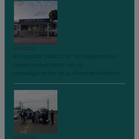
03/08/2026
El Hospital SAMCo N.º 50 celebrará un
nuevo aniversario con la
reinauguración de su Guardia Médica
04/08/2026