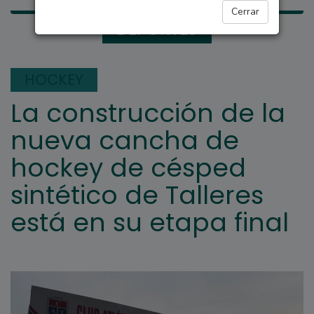
Cerrar
DEPORTES
HOCKEY
La construcción de la
nueva cancha de
hockey de césped
sintético de Talleres
está en su etapa final