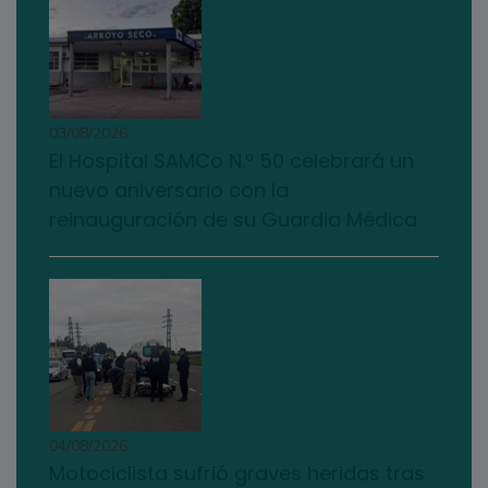
03/08/2026
El Hospital SAMCo N.º 50 celebrará un
nuevo aniversario con la
reinauguración de su Guardia Médica
04/08/2026
Motociclista sufrió graves heridas tras