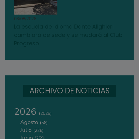
03/08/2026
La escuela de idioma Dante Alighieri
cambiará de sede y se mudará al Club
Progreso
ARCHIVO DE NOTICIAS
2026
(2029)
Agosto
(56)
Julio
(226)
Junio
(259)