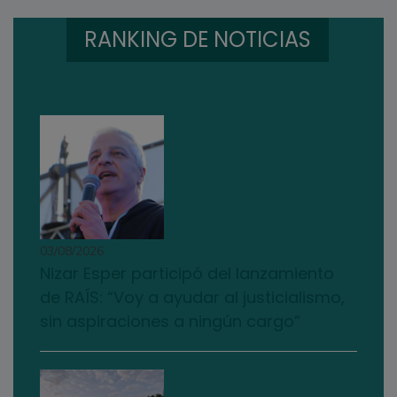
RANKING DE NOTICIAS
03/08/2026
Nizar Esper participó del lanzamiento
de RAÍS: “Voy a ayudar al justicialismo,
sin aspiraciones a ningún cargo”