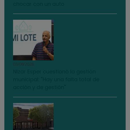
chocar con un auto
03/08/2026
Nizar Esper cuestionó la gestión
municipal: "Hay una falta total de
acción y de gestión"