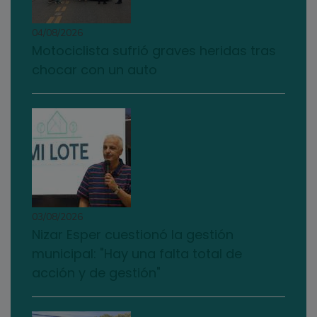
04/08/2026
Motociclista sufrió graves heridas tras
chocar con un auto
03/08/2026
Nizar Esper cuestionó la gestión
municipal: "Hay una falta total de
acción y de gestión"