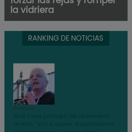
forzar las rejas y romper
la vidriera
RANKING DE NOTICIAS
03/08/2026
Nizar Esper participó del lanzamiento
de RAÍS: “Voy a ayudar al justicialismo,
sin aspiraciones a ningún cargo”