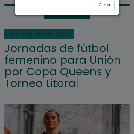
Cerrar
DEPORTES
FÚTBOL FEMENINO
Jornadas de fútbol
femenino para Unión
por Copa Queens y
Torneo Litoral