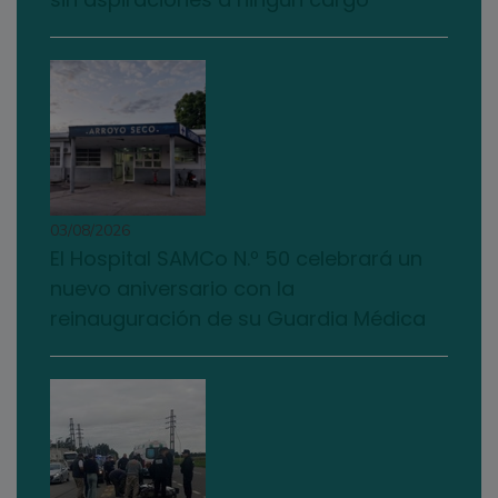
03/08/2026
El Hospital SAMCo N.º 50 celebrará un
nuevo aniversario con la
reinauguración de su Guardia Médica