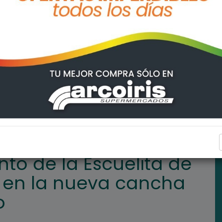
a de Hockey de Talleres en la nueva cancha de césped sintético
DEPORTES
to de la Escuelita de
s en la nueva cancha
o