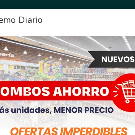
emo Diario
OCIO
DEPORTES
FIGHIERA
GENERAL LAGOS
POLICIALES
RE