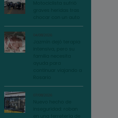
Motociclista sufrió
graves heridas tras
chocar con un auto
04/08/2026
Jazmín dejó terapia
intensiva, pero su
familia necesita
ayuda para
continuar viajando a
Rosario
07/08/2026
Nuevo hecho de
inseguridad: roban
en una ferretería de