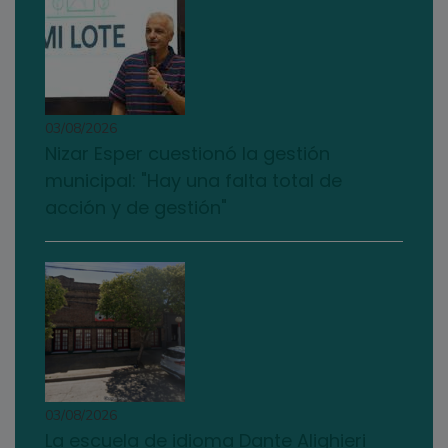
03/08/2026
Nizar Esper cuestionó la gestión
municipal: "Hay una falta total de
acción y de gestión"
03/08/2026
La escuela de idioma Dante Alighieri