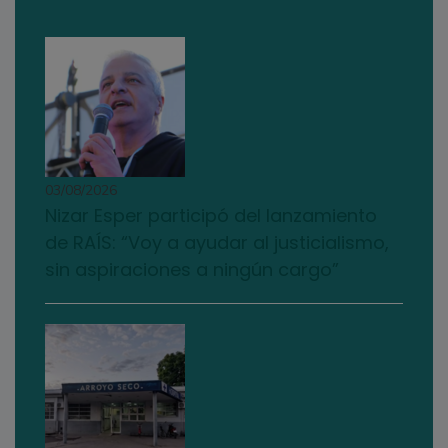
03/08/2026
Nizar Esper participó del lanzamiento
de RAÍS: “Voy a ayudar al justicialismo,
sin aspiraciones a ningún cargo”