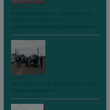
03/08/2026
El Hospital SAMCo N.º 50 celebrará un
nuevo aniversario con la
reinauguración de su Guardia Médica
04/08/2026
Motociclista sufrió graves heridas tras
chocar con un auto