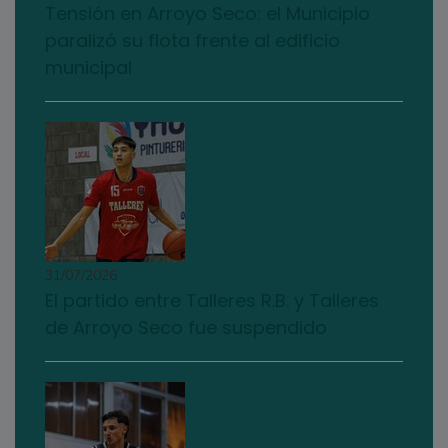
Tensión en Arroyo Seco: el Municipio
paralizó su flota frente al edificio
municipal
31/07/2026
El partido entre Talleres R.B. y Talleres
de Arroyo Seco fue suspendido