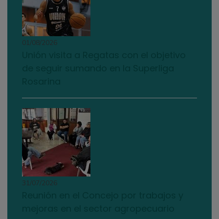
01/08/2026
Unión visita a Regatas con el objetivo
de seguir sumando en la Superliga
Rosarina
31/07/2026
Reunión en el Concejo por trabajos y
mejoras en el sector agropecuario