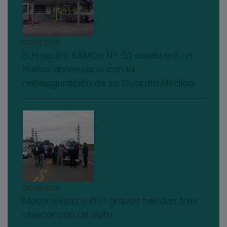
03/08/2026
El Hospital SAMCo N.º 50 celebrará un
nuevo aniversario con la
reinauguración de su Guardia Médica
04/08/2026
Motociclista sufrió graves heridas tras
chocar con un auto