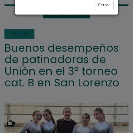
Cerrar
DEPORTES
PATÍN
Buenos desempeños
de patinadoras de
Unión en el 3º torneo
cat. B en San Lorenzo