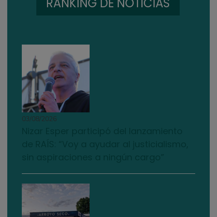
RANKING DE NOTICIAS
03/08/2026
Nizar Esper participó del lanzamiento
de RAÍS: “Voy a ayudar al justicialismo,
sin aspiraciones a ningún cargo”