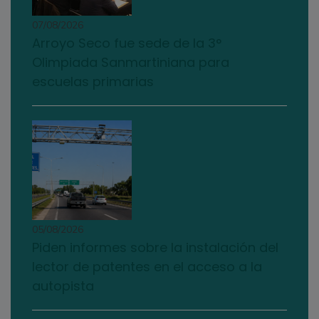
07/08/2026
Arroyo Seco fue sede de la 3°
Olimpiada Sanmartiniana para
escuelas primarias
05/08/2026
Piden informes sobre la instalación del
lector de patentes en el acceso a la
autopista