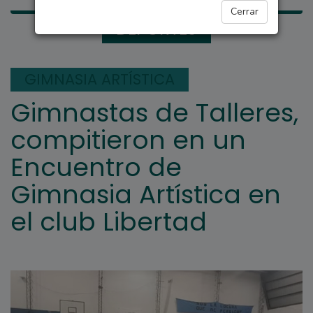
Cerrar
DEPORTES
GIMNASIA ARTÍSTICA
Gimnastas de Talleres,
compitieron en un
Encuentro de
Gimnasia Artística en
el club Libertad