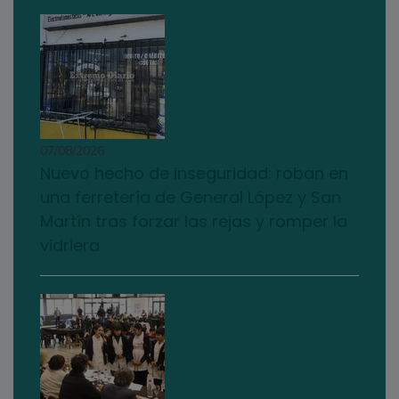
07/08/2026
Nuevo hecho de inseguridad: roban en
una ferretería de General López y San
Martín tras forzar las rejas y romper la
vidriera