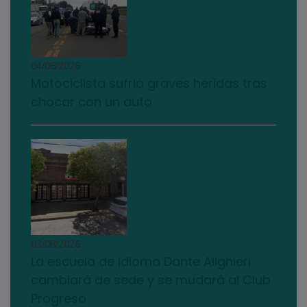
04/08/2026
Motociclista sufrió graves heridas tras
chocar con un auto
03/08/2026
La escuela de idioma Dante Alighieri
cambiará de sede y se mudará al Club
Progreso