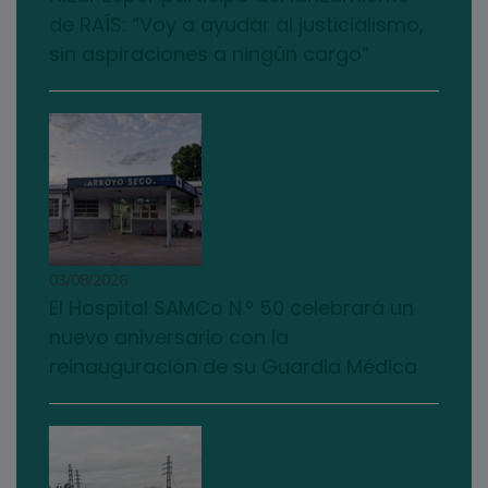
de RAÍS: “Voy a ayudar al justicialismo,
sin aspiraciones a ningún cargo”
03/08/2026
El Hospital SAMCo N.º 50 celebrará un
nuevo aniversario con la
reinauguración de su Guardia Médica